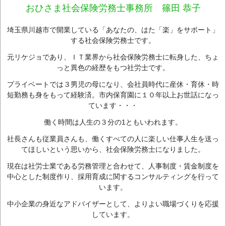
おひさま社会保険労務士事務所 篠田 恭子
埼玉県川越市で開業している「あなたの、はた「楽」をサポート」
する社会保険労務士です。
元リケジョであり、ＩＴ業界から社会保険労務士に転身した、ちょ
っと異色の経歴をもつ社労士です。
プライベートでは３男児の母になり、会社員時代に産休・育休・時
短勤務も身をもって経験済。市内保育園に１０年以上お世話になっ
ています・・・
働く時間は人生の３分の1ともいわれます。
社長さんも従業員さんも、働くすべての人に楽しい仕事人生を送っ
てほしいという思いから、社会保険労務士になりました。
現在は社労士業である労務管理と合わせて、人事制度・賃金制度を
中心とした制度作り、採用育成に関するコンサルティングを行って
います。
中小企業の身近なアドバイザーとして、よりよい職場づくりを応援
しています。