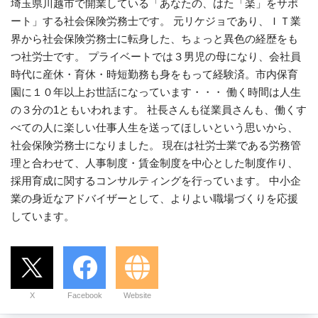
埼玉県川越市で開業している「あなたの、はた「楽」をサポ
ート」する社会保険労務士です。 元リケジョであり、ＩＴ業
界から社会保険労務士に転身した、ちょっと異色の経歴をも
つ社労士です。 プライベートでは３男児の母になり、会社員
時代に産休・育休・時短勤務も身をもって経験済。市内保育
園に１０年以上お世話になっています・・・ 働く時間は人生
の３分の1ともいわれます。 社長さんも従業員さんも、働くす
べての人に楽しい仕事人生を送ってほしいという思いから、
社会保険労務士になりました。 現在は社労士業である労務管
理と合わせて、人事制度・賃金制度を中心とした制度作り、
採用育成に関するコンサルティングを行っています。 中小企
業の身近なアドバイザーとして、よりよい職場づくりを応援
しています。
X
Facebook
Website